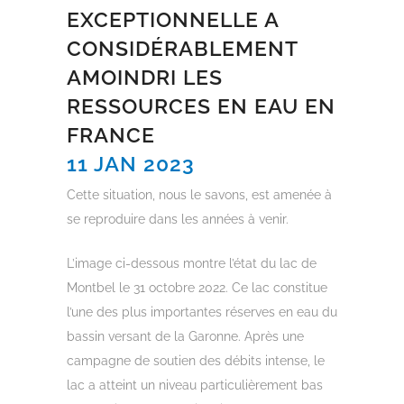
EXCEPTIONNELLE A
CONSIDÉRABLEMENT
AMOINDRI LES
RESSOURCES EN EAU EN
FRANCE
11 JAN 2023
Cette situation, nous le savons, est amenée à
se reproduire dans les années à venir.
L’image ci-dessous montre l’état du lac de
Montbel le 31 octobre 2022. Ce lac constitue
l’une des plus importantes réserves en eau du
bassin versant de la Garonne. Après une
campagne de soutien des débits intense, le
lac a atteint un niveau particulièrement bas